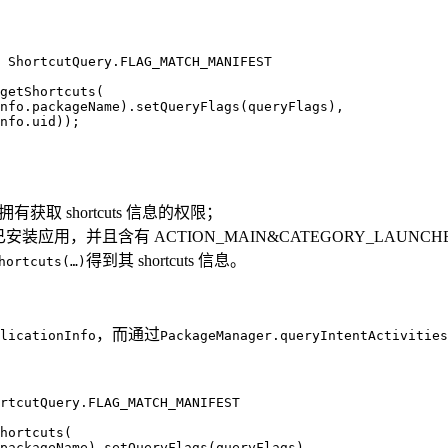
 ShortcutQuery.FLAG_MATCH_MANIFEST

getShortcuts(

nfo.packageName).setQueryFlags(queryFlags),

nfo.uid));

有获取 shortcuts 信息的权限；
装应用，并且含有 ACTION_MAIN&CATEGORY_LAUNCHER I
得到其 shortcuts 信息。
hortcuts(…)
，而通过
licationInfo
PackageManager.queryIntentActivities
rtcutQuery.FLAG_MATCH_MANIFEST

hortcuts(

packageName).setQueryFlags(queryFlags),
