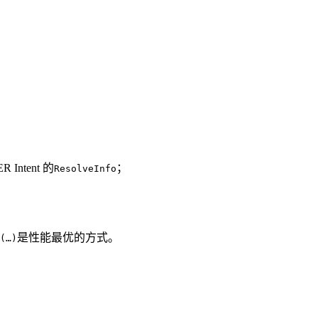
ntent 的
；
ResolveInfo
是性能最优的方式。
(…)