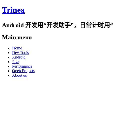
Trinea
Android 开发用“开发助手”，日常计
Main menu
Skip
Home
to
Dev Tools
content
Android
Java
Performance
Open Projects
About us