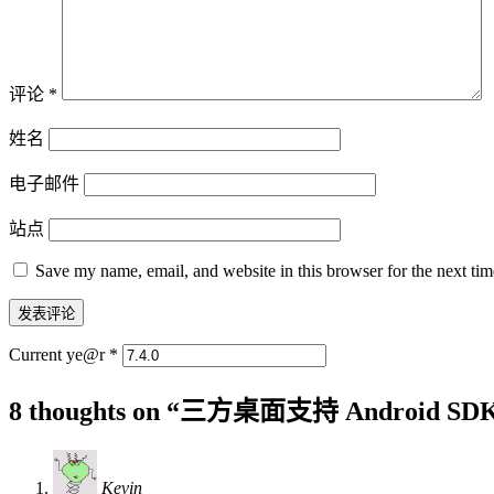
评论
*
姓名
电子邮件
站点
Save my name, email, and website in this browser for the next ti
Current ye@r
*
8 thoughts on “
三方桌面支持 Android SDK 7
Kevin