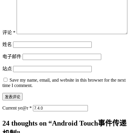
评论
*
姓名
电子邮件
站点
Save my name, email, and website in this browser for the next
time I comment.
Current ye@r
*
24 thoughts on “
Android Touch事件传递