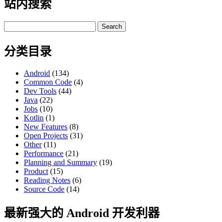
站内搜索
Search
for:
分类目录
Android
(134)
Common Code
(4)
Dev Tools
(44)
Java
(22)
Jobs
(10)
Kotlin
(1)
New Features
(8)
Open Projects
(31)
Other
(11)
Performance
(21)
Planning and Summary
(19)
Product
(15)
Reading Notes
(6)
Source Code
(14)
最新强大的 Android 开发利器