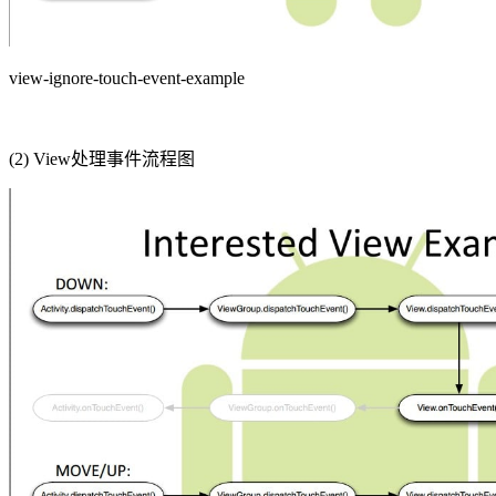
view-ignore-touch-event-example
(2) View处理事件流程图