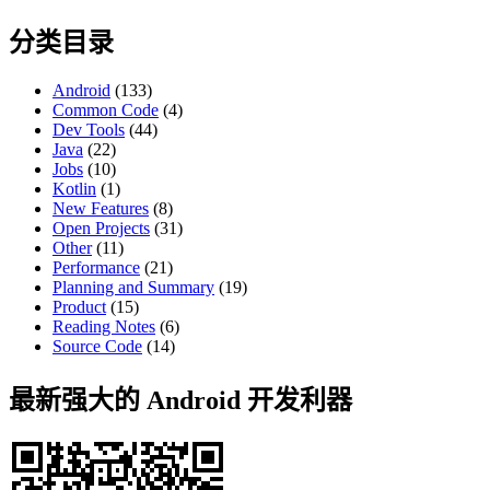
for:
分类目录
Android
(133)
Common Code
(4)
Dev Tools
(44)
Java
(22)
Jobs
(10)
Kotlin
(1)
New Features
(8)
Open Projects
(31)
Other
(11)
Performance
(21)
Planning and Summary
(19)
Product
(15)
Reading Notes
(6)
Source Code
(14)
最新强大的 Android 开发利器