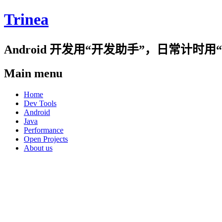
Trinea
Android 开发用“开发助手”，日常计
Main menu
Skip
Home
to
Dev Tools
content
Android
Java
Performance
Open Projects
About us