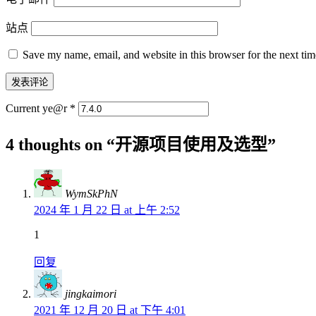
站点
Save my name, email, and website in this browser for the next ti
Current ye@r
*
4 thoughts on “
开源项目使用及选型
”
WymSkPhN
2024 年 1 月 22 日 at 上午 2:52
1
回复
jingkaimori
2021 年 12 月 20 日 at 下午 4:01