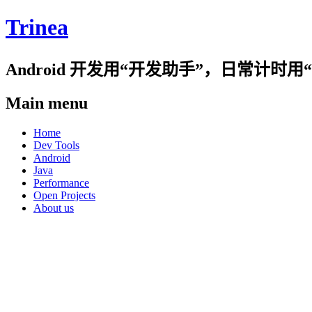
Trinea
Android 开发用“开发助手”，日常计
Main menu
Skip
Home
to
Dev Tools
content
Android
Java
Performance
Open Projects
About us