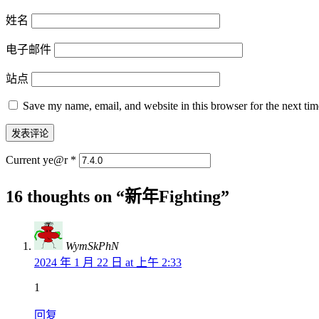
姓名
电子邮件
站点
Save my name, email, and website in this browser for the next ti
Current ye@r
*
16 thoughts on “
新年Fighting
”
WymSkPhN
2024 年 1 月 22 日 at 上午 2:33
1
回复