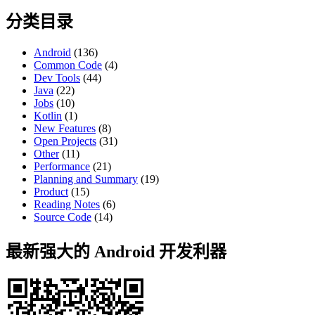
分类目录
Android
(136)
Common Code
(4)
Dev Tools
(44)
Java
(22)
Jobs
(10)
Kotlin
(1)
New Features
(8)
Open Projects
(31)
Other
(11)
Performance
(21)
Planning and Summary
(19)
Product
(15)
Reading Notes
(6)
Source Code
(14)
最新强大的 Android 开发利器