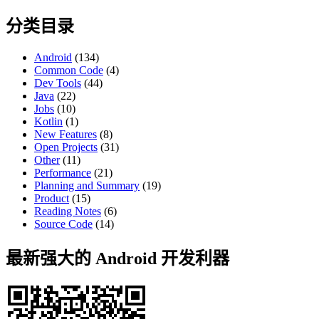
for:
分类目录
Android
(134)
Common Code
(4)
Dev Tools
(44)
Java
(22)
Jobs
(10)
Kotlin
(1)
New Features
(8)
Open Projects
(31)
Other
(11)
Performance
(21)
Planning and Summary
(19)
Product
(15)
Reading Notes
(6)
Source Code
(14)
最新强大的 Android 开发利器