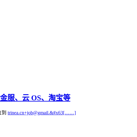
金服、云 OS、淘宝等
位到
trinea.cn+job@gmail.&#x63[……]