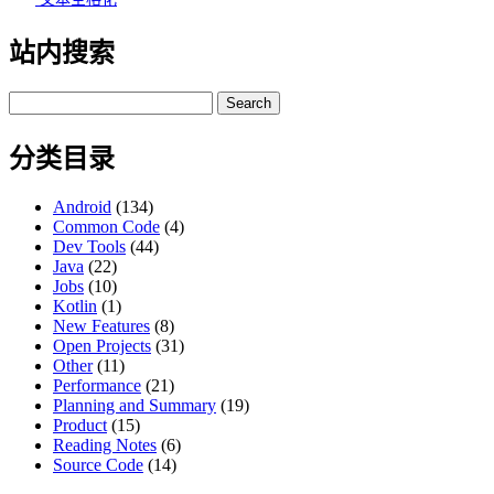
站内搜索
Search
for:
分类目录
Android
(134)
Common Code
(4)
Dev Tools
(44)
Java
(22)
Jobs
(10)
Kotlin
(1)
New Features
(8)
Open Projects
(31)
Other
(11)
Performance
(21)
Planning and Summary
(19)
Product
(15)
Reading Notes
(6)
Source Code
(14)