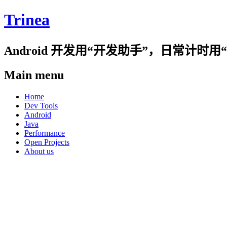
Trinea
Android 开发用“开发助手”，日常计
Main menu
Skip
Home
to
Dev Tools
content
Android
Java
Performance
Open Projects
About us