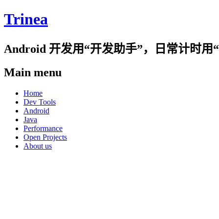
Trinea
Android 开发用“开发助手”，日常计
Main menu
Skip
Home
to
Dev Tools
content
Android
Java
Performance
Open Projects
About us