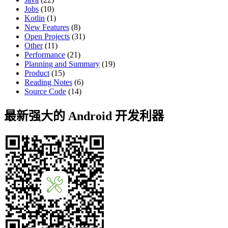
Jobs
(10)
Kotlin
(1)
New Features
(8)
Open Projects
(31)
Other
(11)
Performance
(21)
Planning and Summary
(19)
Product
(15)
Reading Notes
(6)
Source Code
(14)
最新强大的 Android 开发利器