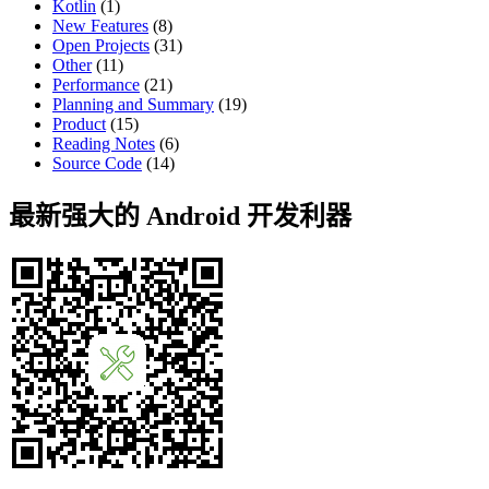
Kotlin
(1)
New Features
(8)
Open Projects
(31)
Other
(11)
Performance
(21)
Planning and Summary
(19)
Product
(15)
Reading Notes
(6)
Source Code
(14)
最新强大的 Android 开发利器