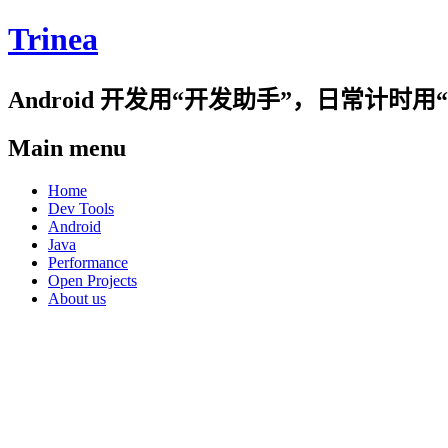
Trinea
Android 开发用“开发助手”，日常计
Main menu
Skip
Home
to
Dev Tools
content
Android
Java
Performance
Open Projects
About us