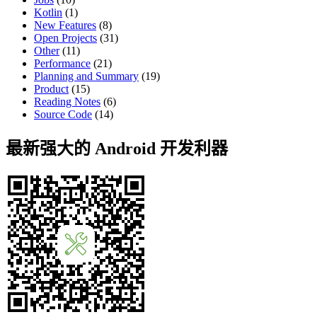
Kotlin
(1)
New Features
(8)
Open Projects
(31)
Other
(11)
Performance
(21)
Planning and Summary
(19)
Product
(15)
Reading Notes
(6)
Source Code
(14)
最新强大的 Android 开发利器