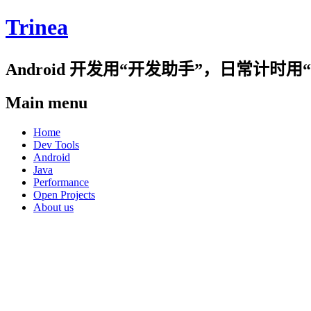
Trinea
Android 开发用“开发助手”，日常计
Main menu
Skip
Home
to
Dev Tools
content
Android
Java
Performance
Open Projects
About us