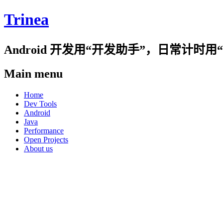
Trinea
Android 开发用“开发助手”，日常计
Main menu
Skip
Home
to
Dev Tools
content
Android
Java
Performance
Open Projects
About us