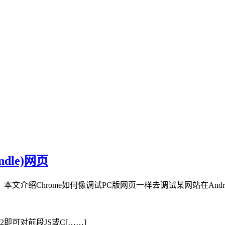
ndle)网页
文介绍Chrome如何像调试PC版网页一样去调试某网站在Androi
2即可对前段JS或C[……]