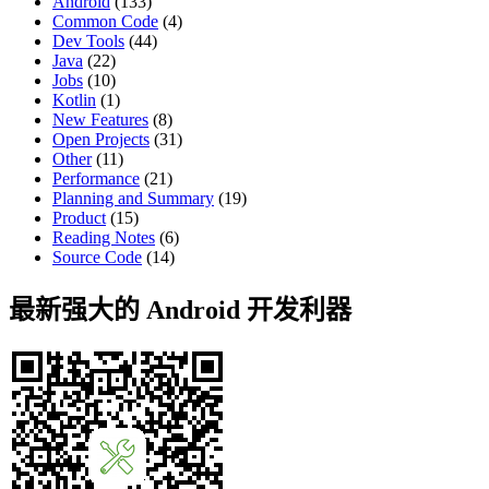
Android
(133)
Common Code
(4)
Dev Tools
(44)
Java
(22)
Jobs
(10)
Kotlin
(1)
New Features
(8)
Open Projects
(31)
Other
(11)
Performance
(21)
Planning and Summary
(19)
Product
(15)
Reading Notes
(6)
Source Code
(14)
最新强大的 Android 开发利器