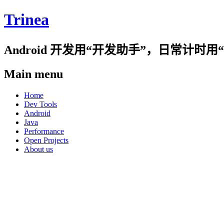
Trinea
Android 开发用“开发助手”，日常计
Main menu
Skip
Home
to
Dev Tools
content
Android
Java
Performance
Open Projects
About us