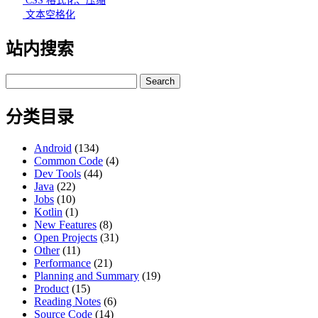
CSS 格式化、压缩
文本空格化
站内搜索
Search
for:
分类目录
Android
(134)
Common Code
(4)
Dev Tools
(44)
Java
(22)
Jobs
(10)
Kotlin
(1)
New Features
(8)
Open Projects
(31)
Other
(11)
Performance
(21)
Planning and Summary
(19)
Product
(15)
Reading Notes
(6)
Source Code
(14)