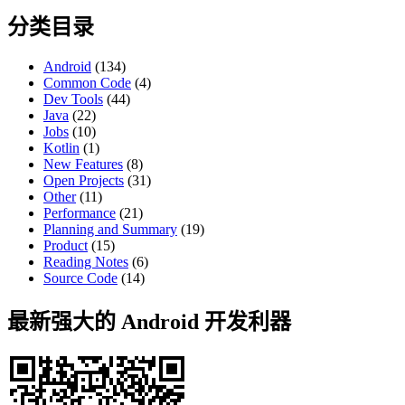
分类目录
Android
(134)
Common Code
(4)
Dev Tools
(44)
Java
(22)
Jobs
(10)
Kotlin
(1)
New Features
(8)
Open Projects
(31)
Other
(11)
Performance
(21)
Planning and Summary
(19)
Product
(15)
Reading Notes
(6)
Source Code
(14)
最新强大的 Android 开发利器