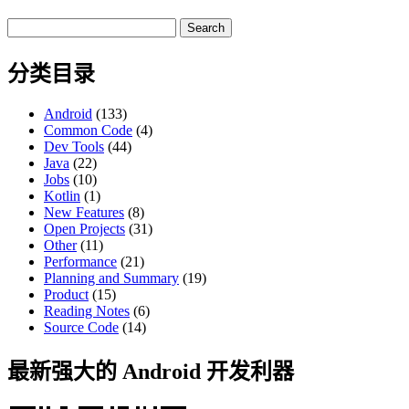
Search
for:
分类目录
Android
(133)
Common Code
(4)
Dev Tools
(44)
Java
(22)
Jobs
(10)
Kotlin
(1)
New Features
(8)
Open Projects
(31)
Other
(11)
Performance
(21)
Planning and Summary
(19)
Product
(15)
Reading Notes
(6)
Source Code
(14)
最新强大的 Android 开发利器