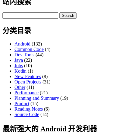
站内搜索
Search
for:
分类目录
Android
(132)
Common Code
(4)
Dev Tools
(44)
Java
(22)
Jobs
(10)
Kotlin
(1)
New Features
(8)
Open Projects
(31)
Other
(11)
Performance
(21)
Planning and Summary
(19)
Product
(15)
Reading Notes
(6)
Source Code
(14)
最新强大的 Android 开发利器