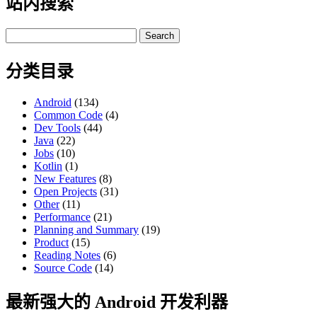
站内搜索
Search
for:
分类目录
Android
(134)
Common Code
(4)
Dev Tools
(44)
Java
(22)
Jobs
(10)
Kotlin
(1)
New Features
(8)
Open Projects
(31)
Other
(11)
Performance
(21)
Planning and Summary
(19)
Product
(15)
Reading Notes
(6)
Source Code
(14)
最新强大的 Android 开发利器