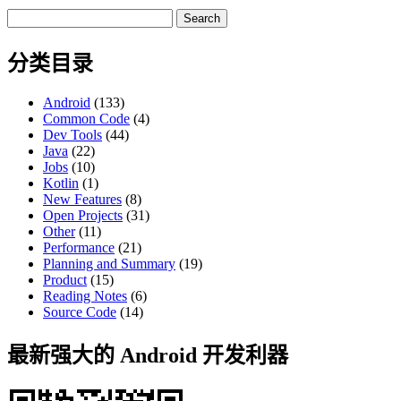
Search
for:
分类目录
Android
(133)
Common Code
(4)
Dev Tools
(44)
Java
(22)
Jobs
(10)
Kotlin
(1)
New Features
(8)
Open Projects
(31)
Other
(11)
Performance
(21)
Planning and Summary
(19)
Product
(15)
Reading Notes
(6)
Source Code
(14)
最新强大的 Android 开发利器