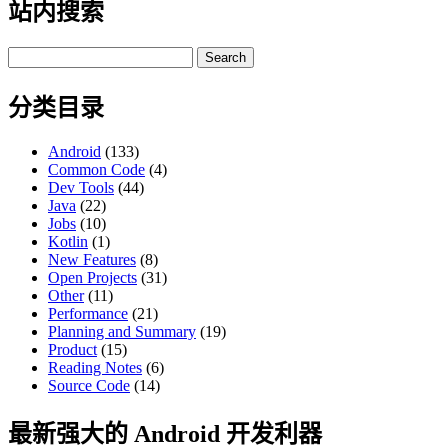
站内搜索
Search
for:
分类目录
Android
(133)
Common Code
(4)
Dev Tools
(44)
Java
(22)
Jobs
(10)
Kotlin
(1)
New Features
(8)
Open Projects
(31)
Other
(11)
Performance
(21)
Planning and Summary
(19)
Product
(15)
Reading Notes
(6)
Source Code
(14)
最新强大的 Android 开发利器