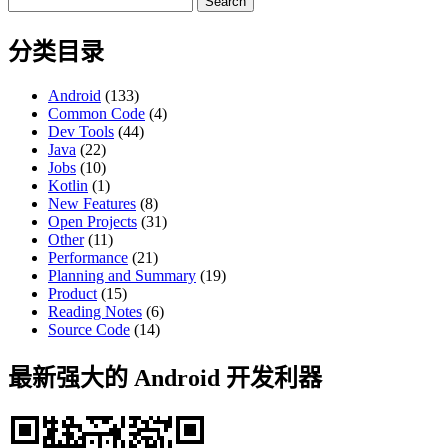
for:
分类目录
Android
(133)
Common Code
(4)
Dev Tools
(44)
Java
(22)
Jobs
(10)
Kotlin
(1)
New Features
(8)
Open Projects
(31)
Other
(11)
Performance
(21)
Planning and Summary
(19)
Product
(15)
Reading Notes
(6)
Source Code
(14)
最新强大的 Android 开发利器