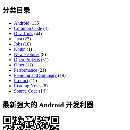
for:
分类目录
Android
(135)
Common Code
(4)
Dev Tools
(44)
Java
(22)
Jobs
(10)
Kotlin
(1)
New Features
(8)
Open Projects
(31)
Other
(11)
Performance
(21)
Planning and Summary
(19)
Product
(15)
Reading Notes
(6)
Source Code
(14)
最新强大的 Android 开发利器