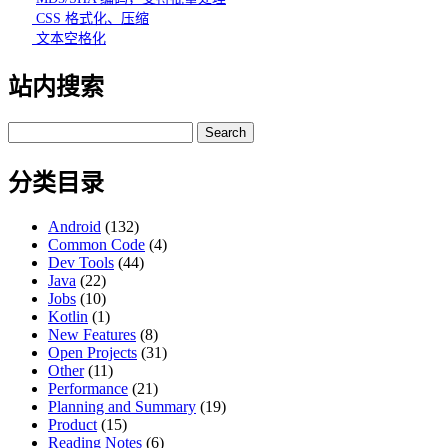
CSS 格式化、压缩
文本空格化
站内搜索
Search
for:
分类目录
Android
(132)
Common Code
(4)
Dev Tools
(44)
Java
(22)
Jobs
(10)
Kotlin
(1)
New Features
(8)
Open Projects
(31)
Other
(11)
Performance
(21)
Planning and Summary
(19)
Product
(15)
Reading Notes
(6)