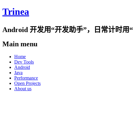
Trinea
Android 开发用“开发助手”，日常计
Main menu
Skip
Home
to
Dev Tools
content
Android
Java
Performance
Open Projects
About us