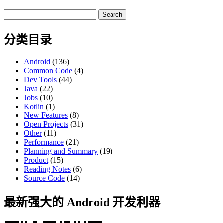
Search
for:
分类目录
Android
(136)
Common Code
(4)
Dev Tools
(44)
Java
(22)
Jobs
(10)
Kotlin
(1)
New Features
(8)
Open Projects
(31)
Other
(11)
Performance
(21)
Planning and Summary
(19)
Product
(15)
Reading Notes
(6)
Source Code
(14)
最新强大的 Android 开发利器