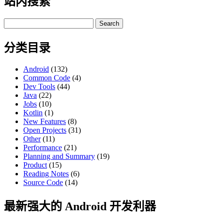
站内搜索
Search
for:
分类目录
Android
(132)
Common Code
(4)
Dev Tools
(44)
Java
(22)
Jobs
(10)
Kotlin
(1)
New Features
(8)
Open Projects
(31)
Other
(11)
Performance
(21)
Planning and Summary
(19)
Product
(15)
Reading Notes
(6)
Source Code
(14)
最新强大的 Android 开发利器