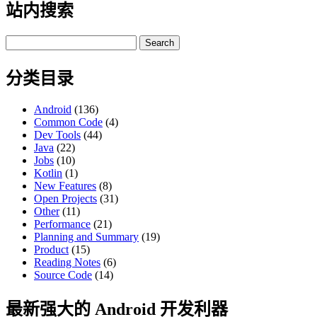
站内搜索
Search
for:
分类目录
Android
(136)
Common Code
(4)
Dev Tools
(44)
Java
(22)
Jobs
(10)
Kotlin
(1)
New Features
(8)
Open Projects
(31)
Other
(11)
Performance
(21)
Planning and Summary
(19)
Product
(15)
Reading Notes
(6)
Source Code
(14)
最新强大的 Android 开发利器