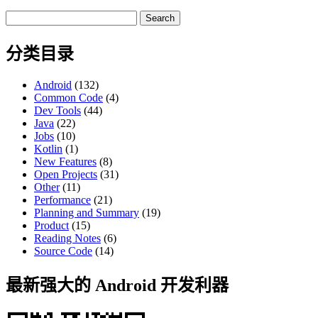
Search
for:
分类目录
Android
(132)
Common Code
(4)
Dev Tools
(44)
Java
(22)
Jobs
(10)
Kotlin
(1)
New Features
(8)
Open Projects
(31)
Other
(11)
Performance
(21)
Planning and Summary
(19)
Product
(15)
Reading Notes
(6)
Source Code
(14)
最新强大的 Android 开发利器