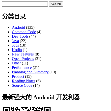
Search
for:
分类目录
Android
(135)
Common Code
(4)
Dev Tools
(44)
Java
(22)
Jobs
(10)
Kotlin
(1)
New Features
(8)
Open Projects
(31)
Other
(11)
Performance
(21)
Planning and Summary
(19)
Product
(15)
Reading Notes
(6)
Source Code
(14)
最新强大的 Android 开发利器