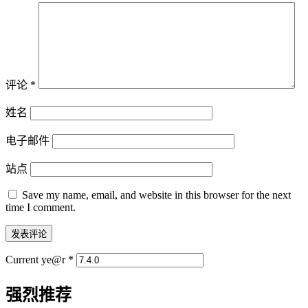
评论
*
姓名
电子邮件
站点
Save my name, email, and website in this browser for the next
time I comment.
Current ye@r
*
强烈推荐