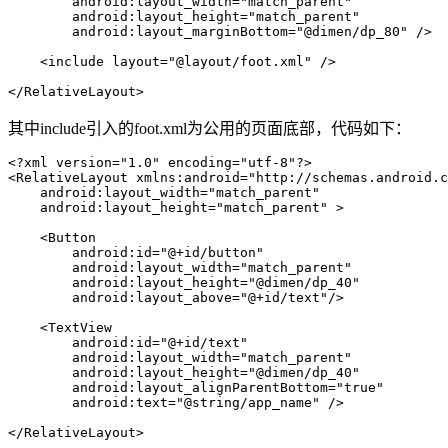
        android:layout_width="match_parent"

        android:layout_height="match_parent"

        android:layout_marginBottom="@dimen/dp_80" />

    <include layout="@layout/foot.xml" />

</RelativeLayout>
其中include引入的foot.xml为公用的页面底部，代码如下：
<?xml version="1.0" encoding="utf-8"?>

<RelativeLayout xmlns:android="http://schemas.android.c
    android:layout_width="match_parent"

    android:layout_height="match_parent" >

    <Button

        android:id="@+id/button"

        android:layout_width="match_parent"

        android:layout_height="@dimen/dp_40"

        android:layout_above="@+id/text"/>

    <TextView

        android:id="@+id/text"

        android:layout_width="match_parent"

        android:layout_height="@dimen/dp_40"

        android:layout_alignParentBottom="true"

        android:text="@string/app_name" />

</RelativeLayout>