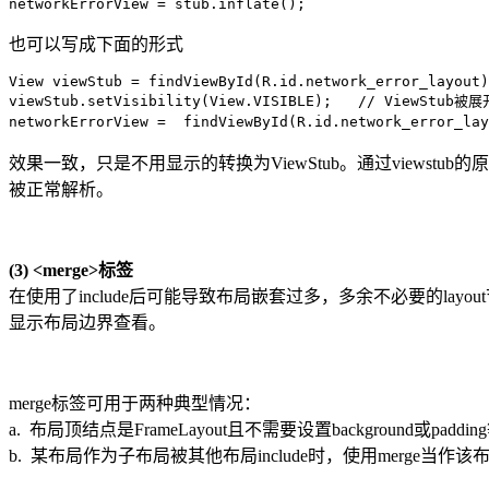
networkErrorView = stub.inflate();
也可以写成下面的形式
View viewStub = findViewById(R.id.network_error_layout)
viewStub.setVisibility(View.VISIBLE);   // ViewStu
networkErrorView =  findViewById(R.id.network_error
效果一致，只是不用显示的转换为ViewStub。通过viewstub
被正常解析。
(3) <merge>标签
在使用了include后可能导致布局嵌套过多，多余不必要的layou
显示布局边界查看。
merge标签可用于两种典型情况：
a. 布局顶结点是FrameLayout且不需要设置background或padd
b. 某布局作为子布局被其他布局include时，使用mer