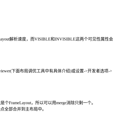
out解析速度，而VISIBLE和INVISIBLE这两个可见性属性会
viewer(下面布局调优工具中有具体介绍)或设置->开发者选项->
iew就是个FrameLayout，所以可以用merge消除只剩一个。
子节点全部合并到主布局中。