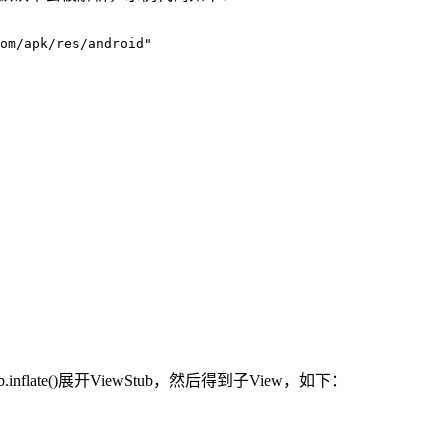
om/apk/res/android"

stub.inflate()展开ViewStub，然后得到子View，如下：