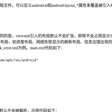
文件。可以定义android:id和android:layout_*属性来覆
局，不同的是，viewstub引入的布局默认不会扩张，即既不会占用显示
显示的布局，如进度布局、网络失败显示的刷新布局、信息出错出现
ror.xml为例。main.mxl代码如下：
om/apk/res/android"

的布局，默认不会被解析，示例代码如下：