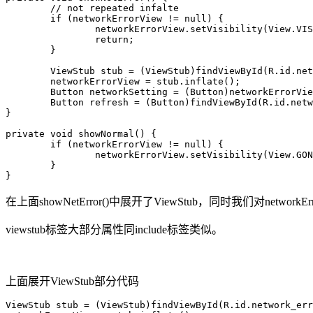
	// not repeated infalte

	if (networkErrorView != null) {

		networkErrorView.setVisibility(View.VISIBLE);

		return;

	}

	ViewStub stub = (ViewStub)findViewById(R.id.network_error_layout);

	networkErrorView = stub.inflate();

	Button networkSetting = (Button)networkErrorView.findViewById(R.id.network_setting);

	Button refresh = (Button)findViewById(R.id.network_refresh);

}

private void showNormal() {

	if (networkErrorView != null) {

		networkErrorView.setVisibility(View.GONE);

	}

}
在上面showNetError()中展开了ViewStub，同时我们对netw
viewstub标签大部分属性同include标签类似。
上面展开ViewStub部分代码
ViewStub stub = (ViewStub)findViewById(R.id.network_err