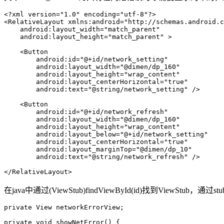
<?xml version="1.0" encoding="utf-8"?>

<RelativeLayout xmlns:android="http://schemas.android.c
    android:layout_width="match_parent"

    android:layout_height="match_parent" >

    <Button

        android:id="@+id/network_setting"

        android:layout_width="@dimen/dp_160"

        android:layout_height="wrap_content"

        android:layout_centerHorizontal="true"

        android:text="@string/network_setting" />

    <Button

        android:id="@+id/network_refresh"

        android:layout_width="@dimen/dp_160"

        android:layout_height="wrap_content"

        android:layout_below="@+id/network_setting"

        android:layout_centerHorizontal="true"

        android:layout_marginTop="@dimen/dp_10"

        android:text="@string/network_refresh" />

</RelativeLayout>
在java中通过(ViewStub)findViewById(id)找到ViewStub，通过
private View networkErrorView;

private void showNetError() {
