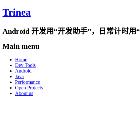
Trinea
Android 开发用“开发助手”，日常计
Main menu
Skip
Home
to
Dev Tools
content
Android
Java
Performance
Open Projects
About us