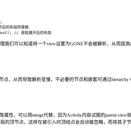
;

b被展开后的布局所替换

_layout); // 获取展开后的布局
的原理我们可以知道将一个view设置为GONE不会被解析，从而提高lay
t节点，从而导致解析变慢，不必要的节点和嵌套可通过hierarchy 
ing等属性，可以用merge代替，因为Activity内容试图的parent v
ge当作该布局的顶节点，这样在被引入时顶结点会自动被忽略，而将其