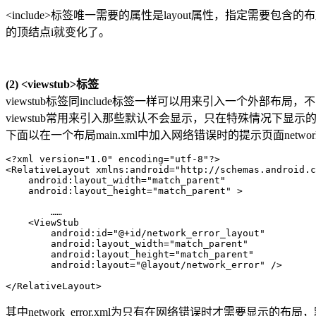
<include>标签唯一需要的属性是layout属性，指定需要包含的布局
的顶结点i就变化了。
(2) <viewstub>标签
viewstub标签同include标签一样可以用来引入一个外部布
viewstub常用来引入那些默认不会显示，只在特殊情况下
下面以在一个布局main.xml中加入网络错误时的提示页面network_er
<?xml version="1.0" encoding="utf-8"?>

<RelativeLayout xmlns:android="http://schemas.android.c
    android:layout_width="match_parent"

    android:layout_height="match_parent" >

	……

    <ViewStub

        android:id="@+id/network_error_layout"

        android:layout_width="match_parent"

        android:layout_height="match_parent"

        android:layout="@layout/network_error" />

</RelativeLayout>
其中network_error.xml为只有在网络错误时才需要显示