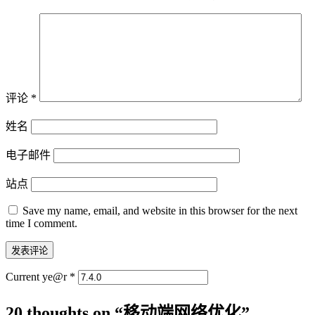
评论
*
姓名
电子邮件
站点
Save my name, email, and website in this browser for the next
time I comment.
Current ye@r
*
20 thoughts on “
移动端网络优化
”