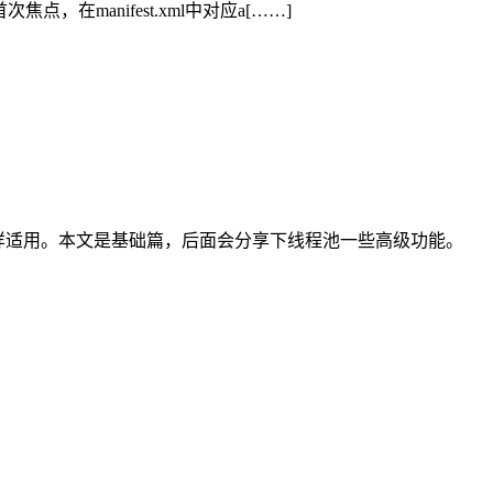
首次焦点，在manifest.xml中对应a[……]
roid同样适用。本文是基础篇，后面会分享下线程池一些高级功能。