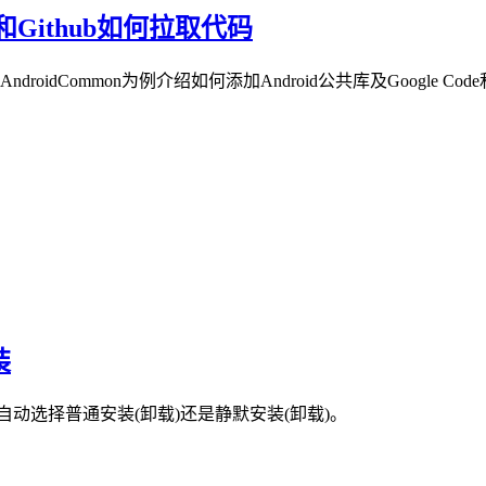
ode和Github如何拉取代码
idCommon为例介绍如何添加Android公共库及Google Code
装
何自动选择普通安装(卸载)还是静默安装(卸载)。