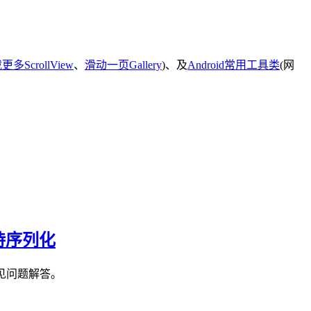
多ScrollView
、
滑动一页Gallery
)、及
Android常用工具类
(网
支持序列化
见问题解答。