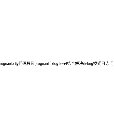
oguard.cfg代码段及proguard与log level结合解决debug模