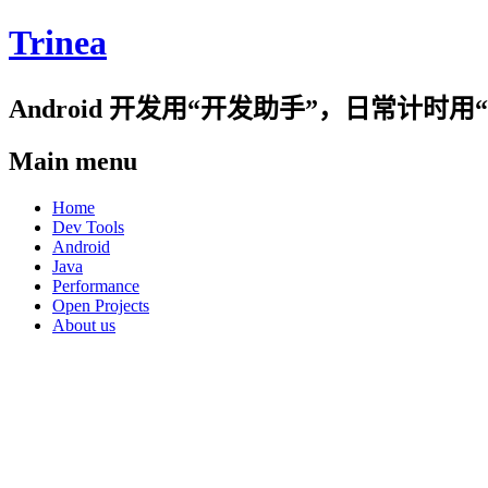
Trinea
Android 开发用“开发助手”，日常计
Main menu
Skip
Home
to
Dev Tools
content
Android
Java
Performance
Open Projects
About us