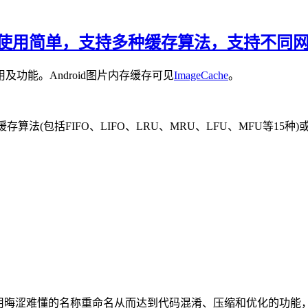
数据缓存，使用简单，支持多种缓存算法，支持不
功能。Android图片内存缓存可见
ImageCache
。
缓存算法(包括FIFO、LIFO、LRU、MRU、LFU、MFU等15种)
用晦涩难懂的名称重命名从而达到代码混淆、压缩和优化的功能，跟Ja