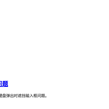
问题
点及解决软键盘弹出时遮挡输入框问题。